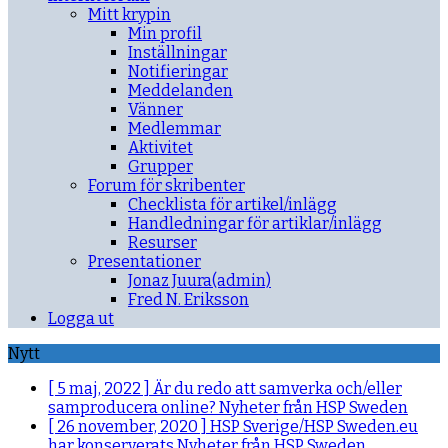
Mitt krypin
Min profil
Inställningar
Notifieringar
Meddelanden
Vänner
Medlemmar
Aktivitet
Grupper
Forum för skribenter
Checklista för artikel/inlägg
Handledningar för artiklar/inlägg
Resurser
Presentationer
Jonaz Juura(admin)
Fred N. Eriksson
Logga ut
Nytt
[ 5 maj, 2022 ]
Är du redo att samverka och/eller
samproducera online?
Nyheter från HSP Sweden
[ 26 november, 2020 ]
HSP Sverige/HSP Sweden.eu
har konserverats
Nyheter från HSP Sweden