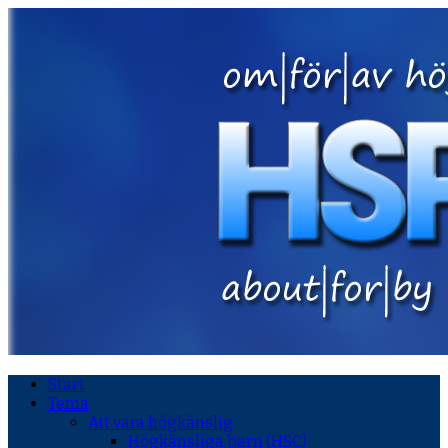
Start
Tema
Att vara högkänslig
Högkänsliga barn (HSC)