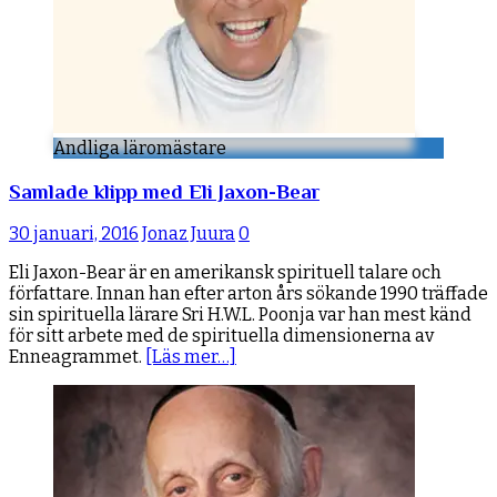
Andliga läromästare
Samlade klipp med Eli Jaxon-Bear
30 januari, 2016
Jonaz Juura
0
Eli Jaxon-Bear är en amerikansk spirituell talare och
författare. Innan han efter arton års sökande 1990 träffade
sin spirituella lärare Sri H.W.L. Poonja var han mest känd
för sitt arbete med de spirituella dimensionerna av
Enneagrammet.
[Läs mer…]