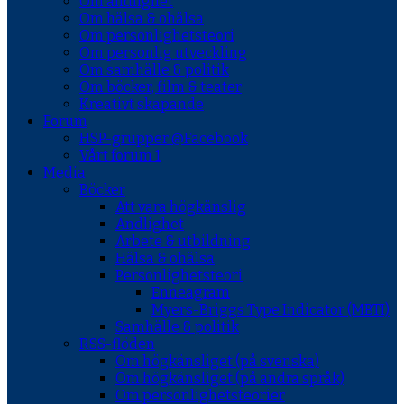
Om andlighet
Om hälsa & ohälsa
Om personlighetsteori
Om personlig utveckling
Om samhälle & politik
Om böcker, film & teater
Kreativt skapande
Forum
HSP-grupper @Facebook
Vårt forum 1
Media
Böcker
Att vara högkänslig
Andlighet
Arbete & utbildning
Hälsa & ohälsa
Personlighetsteori
Enneagram
Myers-Briggs Type Indicator (MBTI)
Samhälle & politik
RSS-flöden
Om högkänsliget (på svenska)
Om högkänsliget (på andra språk)
Om personlighetsteorier