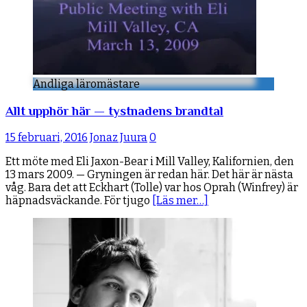
Andliga läromästare
Allt upphör här — tystnadens brandtal
15 februari, 2016
Jonaz Juura
0
Ett möte med Eli Jaxon-Bear i Mill Valley, Kalifornien, den
13 mars 2009. — Gryningen är redan här. Det här är nästa
våg. Bara det att Eckhart (Tolle) var hos Oprah (Winfrey) är
häpnadsväckande. För tjugo
[Läs mer…]