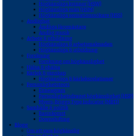
Högkänsliga kvinnor (HSW)
Högkänsliga män (HSM)
Högkänsliga sensationssökare (HSS)
Andlighet
Andliga läromästare
Andlig musik
Arbete & utbildning
Högkänsliga & arbetsmaknaden
Högkänsliga & utbildning
Forskning
Forskning om högkänslighet
Hälsa & ohälsa
Kärlek & vänskap
Högkänsliga & kärleksrelationer
Personlighetsteori
Enneagram
Personlighetsdraget högkänslighet (HSP)
Myers-Briggs Type Indicator (MBTI)
Samhälle & politik
Basinkomst
Downshifting
Blogg
Om att vara högkänslig