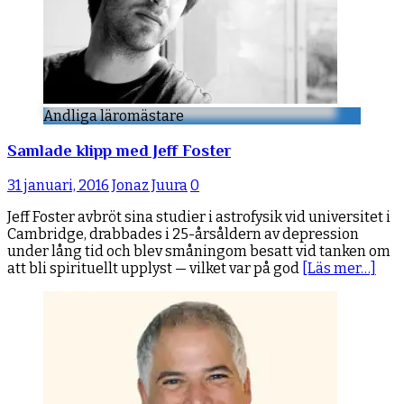
Andliga läromästare
Samlade klipp med Jeff Foster
31 januari, 2016
Jonaz Juura
0
Jeff Foster avbröt sina studier i astrofysik vid universitet i
Cambridge, drabbades i 25-årsåldern av depression
under lång tid och blev småningom besatt vid tanken om
att bli spirituellt upplyst — vilket var på god
[Läs mer…]