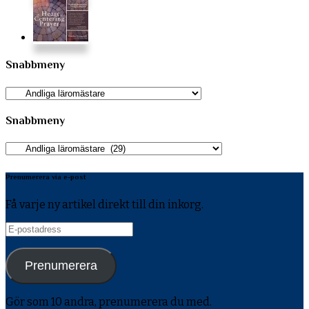
Snabbmeny
Snabbmeny
Snabbmeny
Snabbmeny
Prenumerera via e-post
Få varje ny artikel direkt till din inkorg.
E-
postadress
Prenumerera
Gör som 10 andra, prenumerera du med.