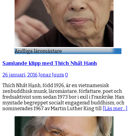
Andliga läromästare
Samlande klipp med Thích Nhất Hạnh
26 januari, 2016
Jonaz Juura
0
Thích Nhất Hạnh, född 1926, är en vietnamesisk
zenbuddhisk munk, läromästare, författare, poet och
fredsaktivist som sedan 1973 bor i exil i Frankrike. Han
myntade begreppet socialt engagerad buddhism, och
nominerades 1967 av Martin Luther King till
[Läs mer…]