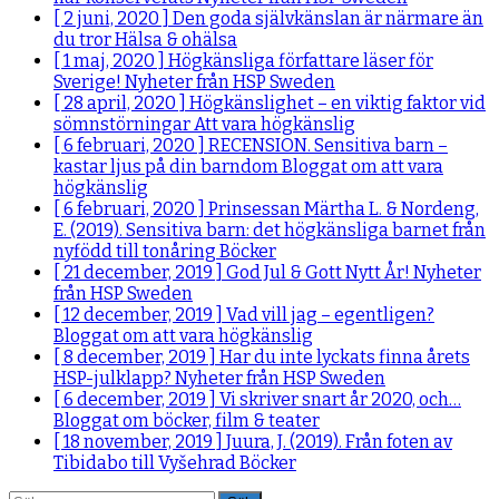
[ 2 juni, 2020 ]
Den goda självkänslan är närmare än
du tror
Hälsa & ohälsa
[ 1 maj, 2020 ]
Högkänsliga författare läser för
Sverige!
Nyheter från HSP Sweden
[ 28 april, 2020 ]
Högkänslighet – en viktig faktor vid
sömnstörningar
Att vara högkänslig
[ 6 februari, 2020 ]
RECENSION. Sensitiva barn –
kastar ljus på din barndom
Bloggat om att vara
högkänslig
[ 6 februari, 2020 ]
Prinsessan Märtha L. & Nordeng,
E. (2019). Sensitiva barn: det högkänsliga barnet från
nyfödd till tonåring
Böcker
[ 21 december, 2019 ]
God Jul & Gott Nytt År!
Nyheter
från HSP Sweden
[ 12 december, 2019 ]
Vad vill jag – egentligen?
Bloggat om att vara högkänslig
[ 8 december, 2019 ]
Har du inte lyckats finna årets
HSP-julklapp?
Nyheter från HSP Sweden
[ 6 december, 2019 ]
Vi skriver snart år 2020, och…
Bloggat om böcker, film & teater
[ 18 november, 2019 ]
Juura, J. (2019). Från foten av
Tibidabo till Vyšehrad
Böcker