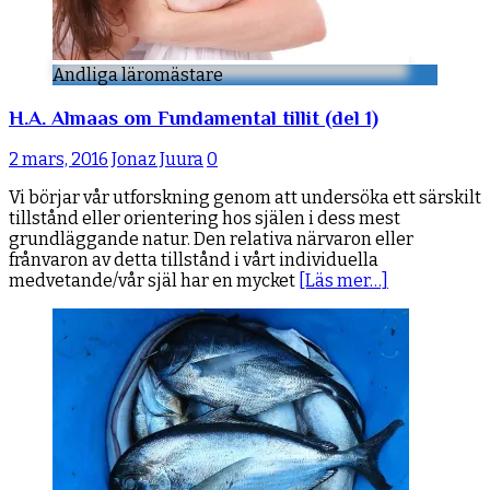
Andliga läromästare
H.A. Almaas om Fundamental tillit (del 1)
2 mars, 2016
Jonaz Juura
0
Vi börjar vår utforskning genom att undersöka ett särskilt
tillstånd eller orientering hos själen i dess mest
grundläggande natur. Den relativa närvaron eller
frånvaron av detta tillstånd i vårt individuella
medvetande/vår själ har en mycket
[Läs mer…]