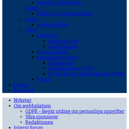
Samtliga RSS-flöden
Poddar
Poddar om högkänslighet
Radio
Högkänslighet
Video
Andlighet
Andliga lärare
Andlig musik
Hälsa & ohälsa
Personlighetsteori
Enneagram
Högkänslighet (HSP)
Myers-Briggs Type Indicator (MBTI)
Politik
Länkar
Facebook
Nyheter
Om webbplatsen
GDPR – Begär utdrag om personliga uppgifter
Våra sponsorer
Redaktionen
Internt forum