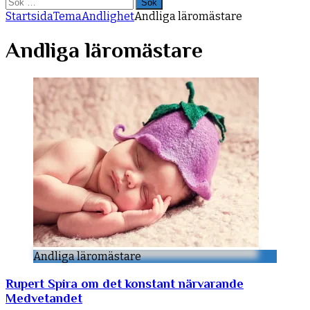
Sök
efter:
Startsida
Tema
Andlighet
Andliga läromästare
Andliga läromästare
Andliga läromästare
Rupert Spira om det konstant närvarande
Medvetandet