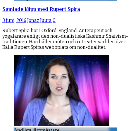
Samlade klipp med Rupert Spira
3 juni, 2016
Jonaz Juura
0
Rubert Spira bor i Oxford, England. Är terapeut och
yogalärare enligt den non-dualistiska Kashmir Shaivism-
traditionen. Han håller möten och retreater världen över.
Källa Rupert Spiras webbplats om non-dualitet.
Andliga läromästare