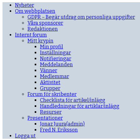
Nyheter
Om webbplatsen
GDPR – Begär utdrag om personliga uppgifter
Våra sponsorer
Redaktionen
Internt forum
Mitt krypin
Min profil
Inställningar
Notifieringar
Meddelanden
Vänner
Medlemmar
Aktivitet
Grupper
Forum för skribenter
Checklista för artikel/inlägg
Handledningar för artiklar/inlägg
Resurser
Presentationer
Jonaz Juura(admin)
Fred N. Eriksson
Logga ut