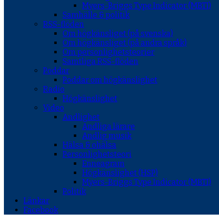
Myers-Briggs Type Indicator (MBTI)
Samhälle & politik
RSS-flöden
Om högkänsliget (på svenska)
Om högkänsliget (på andra språk)
Om personlighetsteorier
Samtliga RSS-flöden
Poddar
Poddar om högkänslighet
Radio
Högkänslighet
Video
Andlighet
Andliga lärare
Andlig musik
Hälsa & ohälsa
Personlighetsteori
Enneagram
Högkänslighet (HSP)
Myers-Briggs Type Indicator (MBTI)
Politik
Länkar
Facebook