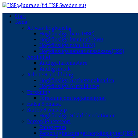
Start
Tema
Att vara högkänslig
Högkänsliga barn (HSC)
Högkänsliga kvinnor (HSW)
Högkänsliga män (HSM)
Högkänsliga sensationssökare (HSS)
Andlighet
Andliga läromästare
Andlig musik
Arbete & utbildning
Högkänsliga & arbetsmaknaden
Högkänsliga & utbildning
Forskning
Forskning om högkänslighet
Hälsa & ohälsa
Kärlek & vänskap
Högkänsliga & kärleksrelationer
Personlighetsteori
Enneagram
Personlighetsdraget högkänslighet (HSP)