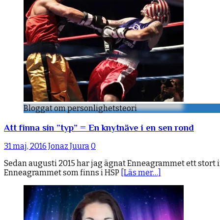
Bloggat om personlighetsteori
Att finna sin ”typ” = En knytnäve i en sen rond
31 maj, 2016
Jonaz Juura
0
Sedan augusti 2015 har jag ägnat Enneagrammet ett stort int
Enneagrammet som finns i HSP
[Läs mer…]