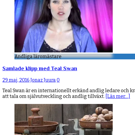
Andliga läromästare
Samlade klipp med Teal Swan
29 maj, 2016
Jonaz Juura
0
Teal Swan är en internationellt erkänd andlig ledare och kr
att tala om självutveckling och andlig tillväxt.
[Läs mer…]