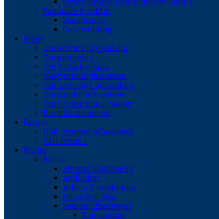
Myers-Briggs Type Indicator (MBTI)
Samhälle & politik
Basinkomst
Downshifting
Blogg
Om att vara högkänslig
Om andlighet
Om hälsa & ohälsa
Om personlighetsteori
Om personlig utveckling
Om samhälle & politik
Om böcker, film & teater
Kreativt skapande
Forum
HSP-grupper @Facebook
Vårt forum 1
Media
Böcker
Att vara högkänslig
Andlighet
Arbete & utbildning
Hälsa & ohälsa
Personlighetsteori
Enneagram