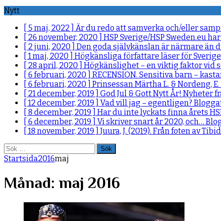
Nytt
[ 5 maj, 2022 ]
Är du redo att samverka och/eller sam
[ 26 november, 2020 ]
HSP Sverige/HSP Sweden.eu har
[ 2 juni, 2020 ]
Den goda självkänslan är närmare än d
[ 1 maj, 2020 ]
Högkänsliga författare läser för Sverig
[ 28 april, 2020 ]
Högkänslighet – en viktig faktor vi
[ 6 februari, 2020 ]
RECENSION. Sensitiva barn – kasta
[ 6 februari, 2020 ]
Prinsessan Märtha L. & Nordeng, E. 
[ 21 december, 2019 ]
God Jul & Gott Nytt År!
Nyheter f
[ 12 december, 2019 ]
Vad vill jag – egentligen?
Bloggat
[ 8 december, 2019 ]
Har du inte lyckats finna årets H
[ 6 december, 2019 ]
Vi skriver snart år 2020, och…
Blog
[ 18 november, 2019 ]
Juura, J. (2019). Från foten av Tib
Sök
efter:
Startsida
2016
maj
Månad:
maj 2016