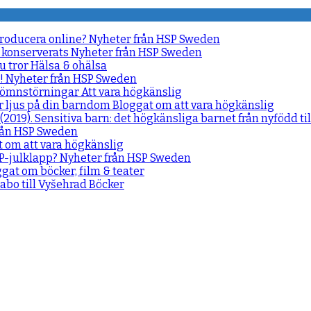
producera online?
Nyheter från HSP Sweden
 konserverats
Nyheter från HSP Sweden
u tror
Hälsa & ohälsa
e!
Nyheter från HSP Sweden
d sömnstörningar
Att vara högkänslig
r ljus på din barndom
Bloggat om att vara högkänslig
(2019). Sensitiva barn: det högkänsliga barnet från nyfödd ti
rån HSP Sweden
 om att vara högkänslig
SP-julklapp?
Nyheter från HSP Sweden
gat om böcker, film & teater
idabo till Vyšehrad
Böcker