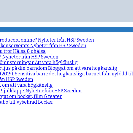
producera online?
Nyheter från HSP Sweden
 konserverats
Nyheter från HSP Sweden
u tror
Hälsa & ohälsa
e!
Nyheter från HSP Sweden
d sömnstörningar
Att vara högkänslig
r ljus på din barndom
Bloggat om att vara högkänslig
(2019). Sensitiva barn: det högkänsliga barnet från nyfödd ti
rån HSP Sweden
 om att vara högkänslig
SP-julklapp?
Nyheter från HSP Sweden
gat om böcker, film & teater
idabo till Vyšehrad
Böcker