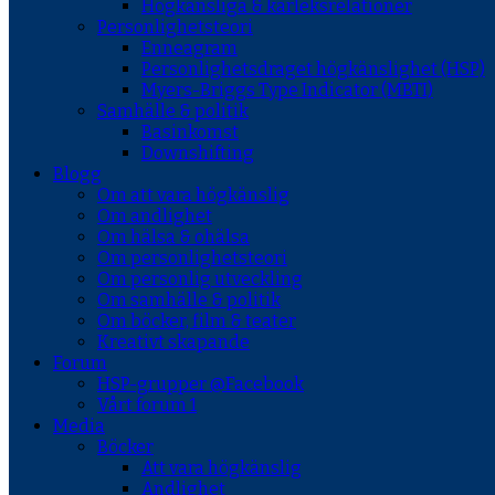
Högkänsliga & kärleksrelationer
Personlighetsteori
Enneagram
Personlighetsdraget högkänslighet (HSP)
Myers-Briggs Type Indicator (MBTI)
Samhälle & politik
Basinkomst
Downshifting
Blogg
Om att vara högkänslig
Om andlighet
Om hälsa & ohälsa
Om personlighetsteori
Om personlig utveckling
Om samhälle & politik
Om böcker, film & teater
Kreativt skapande
Forum
HSP-grupper @Facebook
Vårt forum 1
Media
Böcker
Att vara högkänslig
Andlighet