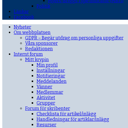
Myers-Briggs Type Indicator (MBTI)
Politik
Länkar
Facebook
Nyheter
Om webbplatsen
GDPR – Begär utdrag om personliga uppgifter
Våra sponsorer
Redaktionen
Internt forum
Mitt krypin
Min profil
Inställningar
Notifieringar
Meddelanden
Vänner
Medlemmar
Aktivitet
Grupper
Forum för skribenter
Checklista för artikel/inlägg
Handledningar för artiklar/inlägg
Resurser