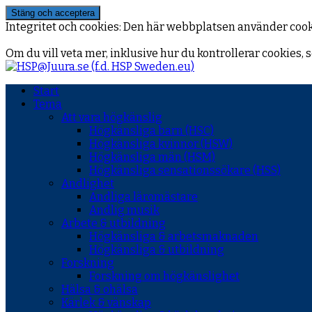
Integritet och cookies: Den här webbplatsen använder coo
Om du vill veta mer, inklusive hur du kontrollerar cookies, s
Start
Tema
Att vara högkänslig
Högkänsliga barn (HSC)
Högkänsliga kvinnor (HSW)
Högkänsliga män (HSM)
Högkänsliga sensationssökare (HSS)
Andlighet
Andliga läromästare
Andlig musik
Arbete & utbildning
Högkänsliga & arbetsmaknaden
Högkänsliga & utbildning
Forskning
Forskning om högkänslighet
Hälsa & ohälsa
Kärlek & vänskap