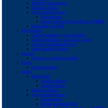
Arbete & utbildning
Hälsa & ohälsa
Personlighetsteori
Enneagram
Myers-Briggs Type Indicator (MBTI)
Samhälle & politik
RSS-flöden
Om högkänsliget (på svenska)
Om högkänsliget (på andra språk)
Om personlighetsteorier
Samtliga RSS-flöden
Poddar
Poddar om högkänslighet
Radio
Högkänslighet
Video
Andlighet
Andliga lärare
Andlig musik
Hälsa & ohälsa
Personlighetsteori
Enneagram
Högkänslighet (HSP)