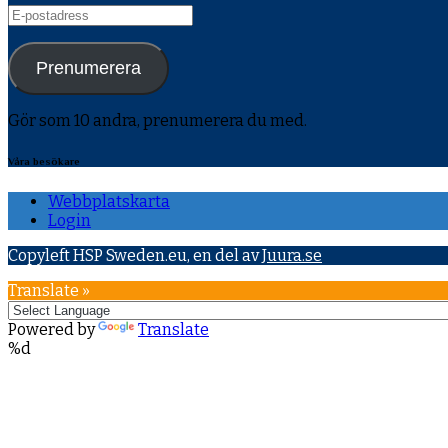
E-
postadress
Prenumerera
Gör som 10 andra, prenumerera du med.
Våra besökare
Webbplatskarta
Login
Copyleft HSP Sweden.eu, en del av
Juura.se
Translate »
Powered by
Translate
%d