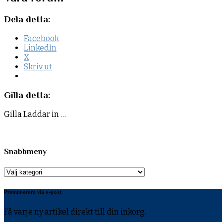
Dela detta:
Facebook
LinkedIn
X
Skriv ut
Gilla detta:
Gilla
Laddar in …
Snabbmeny
Snabbmeny
Prenumerera via e-post
Få varje ny artikel direkt till din inkorg.