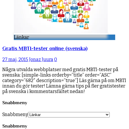
Länkar
Gratis MBTI-tester online (svenska)
27 maj, 2015
Jonaz Juura
0
Några utvalda webbplatser med gratis MBTI-tester på
svenska: [simple-links orderby=”title” order=”ASC”
category=”682″ description=”true”] Läs gärna på om MBTI
innan du gör tester! Lämna gärna tips på fler gratistester
på svenska i kommentarsfältet nedan!
Snabbmeny
Snabbmeny
Snabbmeny