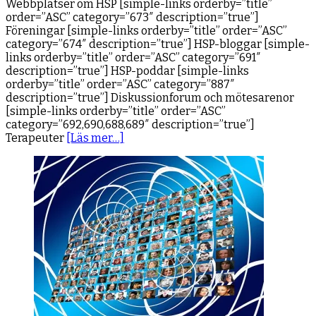
Webbplatser om HSP [simple-links orderby=”title”
order=”ASC” category=”673″ description=”true”]
Föreningar [simple-links orderby=”title” order=”ASC”
category=”674″ description=”true”] HSP-bloggar [simple-
links orderby=”title” order=”ASC” category=”691″
description=”true”] HSP-poddar [simple-links
orderby=”title” order=”ASC” category=”887″
description=”true”] Diskussionforum och mötesarenor
[simple-links orderby=”title” order=”ASC”
category=”692,690,688,689″ description=”true”]
Terapeuter
[Läs mer…]