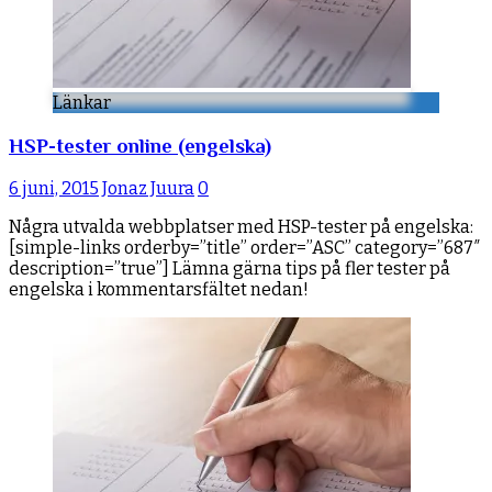
Länkar
HSP-tester online (engelska)
6 juni, 2015
Jonaz Juura
0
Några utvalda webbplatser med HSP-tester på engelska:
[simple-links orderby=”title” order=”ASC” category=”687″
description=”true”] Lämna gärna tips på fler tester på
engelska i kommentarsfältet nedan!