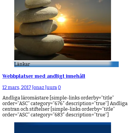
Länkar
Webbplatser med andligt innehåll
12 mars, 2017
Jonaz Juura
0
Andliga läromästare [simple-links orderby=”title”
order=”ASC” category=”676″ description=”true”] Andliga
centran och stiftelser [simple-links orderby=”title”
order=”ASC” category=”683″ description=”true”]