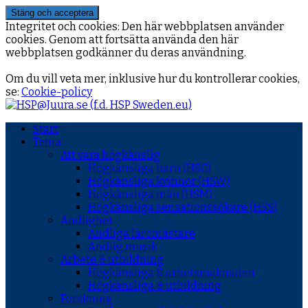
Integritet och cookies: Den här webbplatsen använder
cookies. Genom att fortsätta använda den här
webbplatsen godkänner du deras användning.
Om du vill veta mer, inklusive hur du kontrollerar cookies,
se:
Cookie-policy
Start
Tema
Att vara högkänslig
Högkänsliga barn (HSC)
Högkänsliga kvinnor (HSW)
Högkänsliga män (HSM)
Högkänsliga sensationssökare (HSS)
Andlighet
Andliga läromästare
Andlig musik
Arbete & utbildning
Högkänsliga & arbetsmaknaden
Högkänsliga & utbildning
Forskning