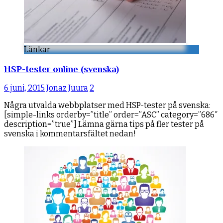
Länkar
HSP-tester online (svenska)
6 juni, 2015
Jonaz Juura
2
Några utvalda webbplatser med HSP-tester på svenska:
[simple-links orderby=”title” order=”ASC” category=”686″
description=”true”] Lämna gärna tips på fler tester på
svenska i kommentarsfältet nedan!