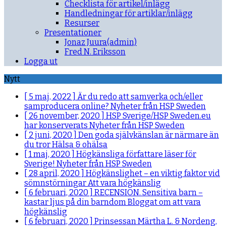
Checklista för artikel/inlägg
Handledningar för artiklar/inlägg
Resurser
Presentationer
Jonaz Juura(admin)
Fred N. Eriksson
Logga ut
Nytt
[ 5 maj, 2022 ]
Är du redo att samverka och/eller
samproducera online?
Nyheter från HSP Sweden
[ 26 november, 2020 ]
HSP Sverige/HSP Sweden.eu
har konserverats
Nyheter från HSP Sweden
[ 2 juni, 2020 ]
Den goda självkänslan är närmare än
du tror
Hälsa & ohälsa
[ 1 maj, 2020 ]
Högkänsliga författare läser för
Sverige!
Nyheter från HSP Sweden
[ 28 april, 2020 ]
Högkänslighet – en viktig faktor vid
sömnstörningar
Att vara högkänslig
[ 6 februari, 2020 ]
RECENSION. Sensitiva barn –
kastar ljus på din barndom
Bloggat om att vara
högkänslig
[ 6 februari, 2020 ]
Prinsessan Märtha L. & Nordeng,