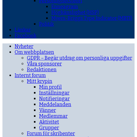
Personlighetsteori
Enneagram
Högkänslighet (HSP)
Myers-Briggs Type Indicator (MBTI)
Politik
Länkar
Facebook
Nyheter
Om webbplatsen
GDPR – Begär utdrag om personliga uppgifter
Våra sponsorer
Redaktionen
Internt forum
Mitt krypin
Min profil
Inställningar
Notifieringar
Meddelanden
Vänner
Medlemmar
Aktivitet
Grupper
Forum för skribenter