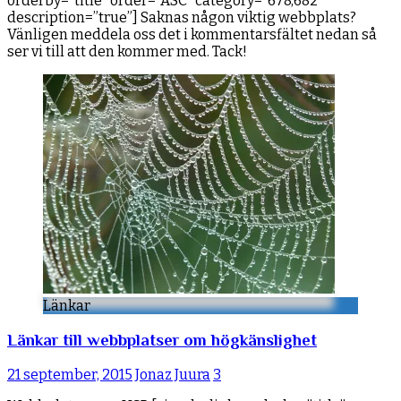
orderby=”title” order=”ASC” category=”678,682″
description=”true”] Saknas någon viktig webbplats?
Vänligen meddela oss det i kommentarsfältet nedan så
ser vi till att den kommer med. Tack!
Länkar
Länkar till webbplatser om högkänslighet
21 september, 2015
Jonaz Juura
3