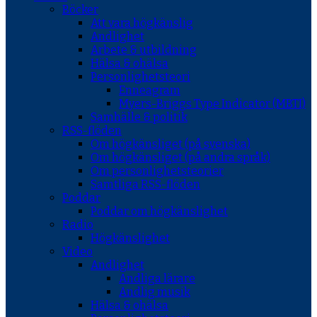
Böcker
Att vara högkänslig
Andlighet
Arbete & utbildning
Hälsa & ohälsa
Personlighetsteori
Enneagram
Myers-Briggs Type Indicator (MBTI)
Samhälle & politik
RSS-flöden
Om högkänsliget (på svenska)
Om högkänsliget (på andra språk)
Om personlighetsteorier
Samtliga RSS-flöden
Poddar
Poddar om högkänslighet
Radio
Högkänslighet
Video
Andlighet
Andliga lärare
Andlig musik
Hälsa & ohälsa