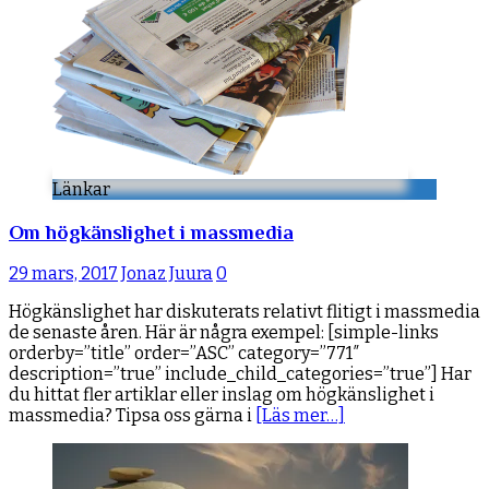
Länkar
Om högkänslighet i massmedia
29 mars, 2017
Jonaz Juura
0
Högkänslighet har diskuterats relativt flitigt i massmedia
de senaste åren. Här är några exempel: [simple-links
orderby=”title” order=”ASC” category=”771″
description=”true” include_child_categories=”true”] Har
du hittat fler artiklar eller inslag om högkänslighet i
massmedia? Tipsa oss gärna i
[Läs mer…]