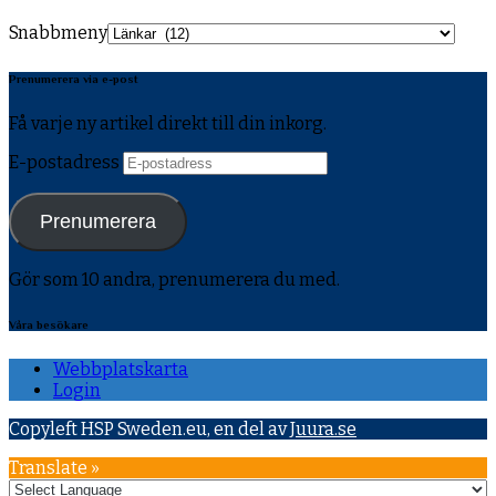
Snabbmeny
Prenumerera via e-post
Få varje ny artikel direkt till din inkorg.
E-postadress
Prenumerera
Gör som 10 andra, prenumerera du med.
Våra besökare
Webbplatskarta
Login
Copyleft HSP Sweden.eu, en del av
Juura.se
Translate »