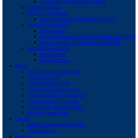
Forskning om högkänslighet
Hälsa & ohälsa
Kärlek & vänskap
Högkänsliga & kärleksrelationer
Personlighetsteori
Enneagram
Personlighetsdraget högkänslighet (HSP)
Myers-Briggs Type Indicator (MBTI)
Samhälle & politik
Basinkomst
Downshifting
Blogg
Om att vara högkänslig
Om andlighet
Om hälsa & ohälsa
Om personlighetsteori
Om personlig utveckling
Om samhälle & politik
Om böcker, film & teater
Kreativt skapande
Forum
HSP-grupper @Facebook
Vårt forum 1
Media