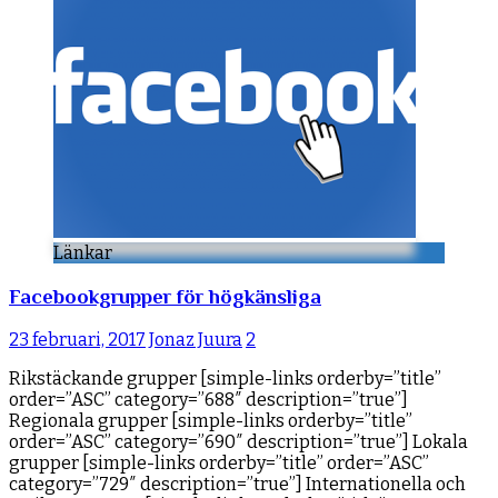
Länkar
Facebookgrupper för högkänsliga
23 februari, 2017
Jonaz Juura
2
Rikstäckande grupper [simple-links orderby=”title”
order=”ASC” category=”688″ description=”true”]
Regionala grupper [simple-links orderby=”title”
order=”ASC” category=”690″ description=”true”] Lokala
grupper [simple-links orderby=”title” order=”ASC”
category=”729″ description=”true”] Internationella och