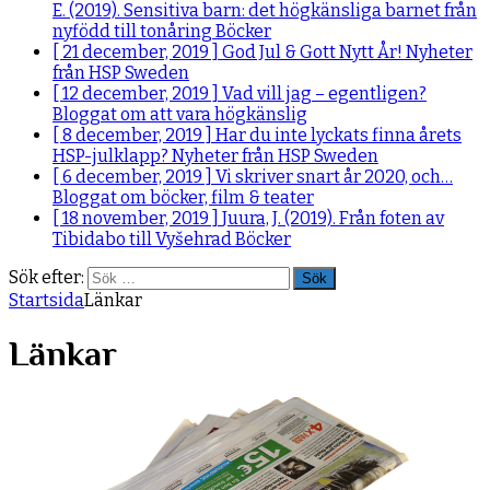
E. (2019). Sensitiva barn: det högkänsliga barnet från
nyfödd till tonåring
Böcker
[ 21 december, 2019 ]
God Jul & Gott Nytt År!
Nyheter
från HSP Sweden
[ 12 december, 2019 ]
Vad vill jag – egentligen?
Bloggat om att vara högkänslig
[ 8 december, 2019 ]
Har du inte lyckats finna årets
HSP-julklapp?
Nyheter från HSP Sweden
[ 6 december, 2019 ]
Vi skriver snart år 2020, och…
Bloggat om böcker, film & teater
[ 18 november, 2019 ]
Juura, J. (2019). Från foten av
Tibidabo till Vyšehrad
Böcker
Sök efter:
Startsida
Länkar
Länkar