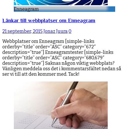
Enneagram
Länkar till webbplatser om Enneagram
21 september, 2015
Jonaz Juura
0
Webbplatser om Enneagram [simple-links
orderby=”title” order=”ASC” category=”672″
description=”true”] Enneagramtester [simple-links
orderby=”title” order=”ASC” category=”680,679″
description=”true”] Saknas någon viktig webbplats?
Vänligen meddela oss det i kommentarsfältet nedan så
ser vi till att den kommer med. Tack!