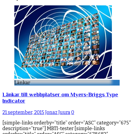
Länkar
Länkar till webbplatser om Myers-Briggs Type
Indicator
21 september, 2015
Jonaz Juura
0
[simple-links orderby=”title” order=”ASC” category=”675″
description=”true”] MBTI-tester [simple-links