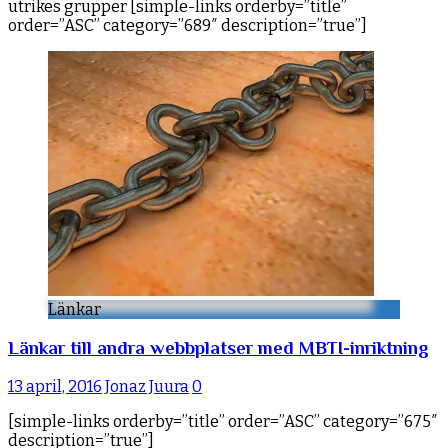
utrikes grupper [simple-links orderby=”title”
order=”ASC” category=”689″ description=”true”]
Länkar
Länkar till andra webbplatser med MBTI-inriktning
13 april, 2016
Jonaz Juura
0
[simple-links orderby=”title” order=”ASC” category=”675″
description=”true”]