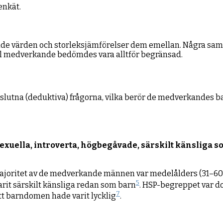
enkät.
ade värden och storleksjämförelser dem emellan. Några sam
tal medverkande bedömdes vara alltför begränsad.
 slutna (deduktiva) frågorna, vilka berör de medverkandes
uella, introverta, högbegåvade, särskilt känsliga so
 majoritet av de medverkande männen var medelålders (31–60
5
 varit särskilt känsliga redan som barn
. HSP-begreppet var doc
7
tt barndomen hade varit lycklig
.