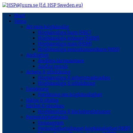
Start
Tema
Att vara högkänslig
Högkänsliga barn (HSC)
Högkänsliga kvinnor (HSW)
Högkänsliga män (HSM)
Högkänsliga sensationssökare (HSS)
Andlighet
Andliga läromästare
Andlig musik
Arbete & utbildning
Högkänsliga & arbetsmaknaden
Högkänsliga & utbildning
Forskning
Forskning om högkänslighet
Hälsa & ohälsa
Kärlek & vänskap
Högkänsliga & kärleksrelationer
Personlighetsteori
Enneagram
Personlighetsdraget högkänslighet (HSP)