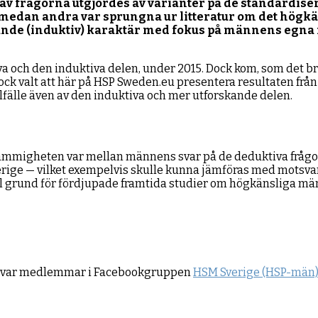
l av frågorna utgjordes av varianter på de standardise
n, medan andra var sprungna ur litteratur om det högk
nde (induktiv) karaktär med fokus på männens egna 
 och den induktiva delen, under 2015. Dock kom, som det bruk
 dock valt att här på HSP Sweden.eu presentera resultaten f
lfälle även av den induktiva och mer utforskande delen.
tämmigheten var mellan männens svar på de deduktiva frågor
verige — vilket exempelvis skulle kunna jämföras med motsva
ll grund för fördjupade framtida studier om högkänsliga män
m var medlemmar i Facebookgruppen
HSM Sverige (HSP-män