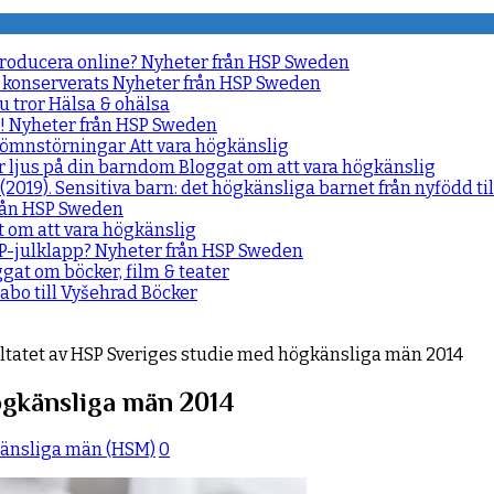
producera online?
Nyheter från HSP Sweden
 konserverats
Nyheter från HSP Sweden
u tror
Hälsa & ohälsa
e!
Nyheter från HSP Sweden
d sömnstörningar
Att vara högkänslig
r ljus på din barndom
Bloggat om att vara högkänslig
(2019). Sensitiva barn: det högkänsliga barnet från nyfödd ti
rån HSP Sweden
 om att vara högkänslig
SP-julklapp?
Nyheter från HSP Sweden
gat om böcker, film & teater
idabo till Vyšehrad
Böcker
ltatet av HSP Sveriges studie med högkänsliga män 2014
ögkänsliga män 2014
änsliga män (HSM)
0