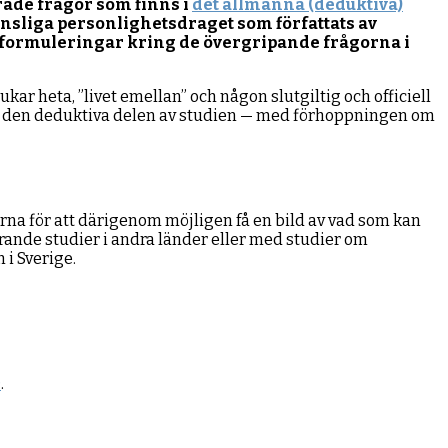
rade frågor som finns i
det allmänna (deduktiva)
änsliga personlighetsdraget som författats av
formuleringar kring de övergripande frågorna i
ar heta, ”livet emellan” och någon slutgiltig och officiell
rån den deduktiva delen av studien — med förhoppningen om
na för att därigenom möjligen få en bild av vad som kan
rande studier i andra länder eller med studier om
 i Sverige.
)
.