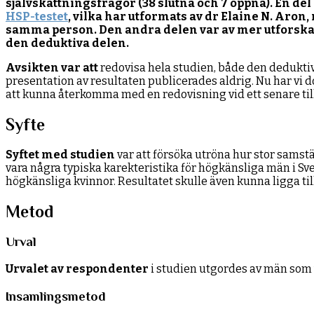
självskattningsfrågor (38 slutna och 7 öppna). En de
HSP-testet
, vilka har utformats av dr Elaine N. Aro
samma person. Den andra delen var av mer utforska
den deduktiva delen.
Avsikten var att
redovisa hela studien, både den deduktiva
presentation av resultaten publicerades aldrig. Nu har vi
att kunna återkomma med en redovisning vid ett senare til
Syfte
Syftet med studien
var att försöka utröna hur stor sams
vara några typiska karekteristika för högkänsliga män i S
högkänsliga kvinnor. Resultatet skulle även kunna ligga ti
Metod
Urval
Urvalet av respondenter
i studien utgordes av män so
Insamlingsmetod