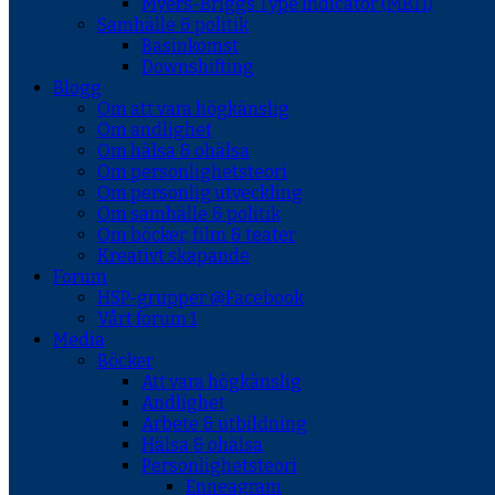
Myers-Briggs Type Indicator (MBTI)
Samhälle & politik
Basinkomst
Downshifting
Blogg
Om att vara högkänslig
Om andlighet
Om hälsa & ohälsa
Om personlighetsteori
Om personlig utveckling
Om samhälle & politik
Om böcker, film & teater
Kreativt skapande
Forum
HSP-grupper @Facebook
Vårt forum 1
Media
Böcker
Att vara högkänslig
Andlighet
Arbete & utbildning
Hälsa & ohälsa
Personlighetsteori
Enneagram