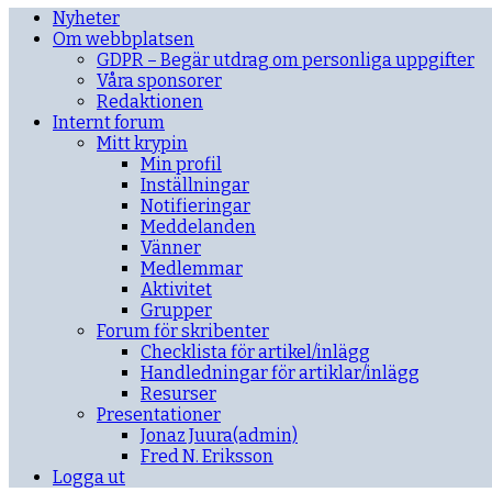
Nyheter
Om webbplatsen
GDPR – Begär utdrag om personliga uppgifter
Våra sponsorer
Redaktionen
Internt forum
Mitt krypin
Min profil
Inställningar
Notifieringar
Meddelanden
Vänner
Medlemmar
Aktivitet
Grupper
Forum för skribenter
Checklista för artikel/inlägg
Handledningar för artiklar/inlägg
Resurser
Presentationer
Jonaz Juura(admin)
Fred N. Eriksson
Logga ut