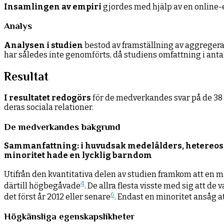
Insamlingen av empiri
gjordes med hjälp av en online-
Analys
Analysen i studien
bestod av framställning av aggreger
har således inte genomförts, då studiens omfattning i an
Resultat
I resultatet redogörs
för de medverkandes svar på de 38
deras sociala relationer.
De medverkandes bakgrund
Sammanfattning: i huvudsak medelålders, hetereosex
minoritet hade en lycklig barndom
Utifrån den kvantitativa delen av studien framkom att en
4
därtill högbegåvade
. De allra flesta visste med sig att de
6
det först år 2012 eller senare
. Endast en minoritet ansåg a
Högkänsliga egenskapslikheter