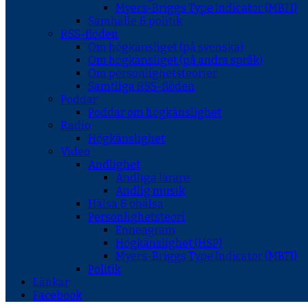
Myers-Briggs Type Indicator (MBTI)
Samhälle & politik
RSS-flöden
Om högkänsliget (på svenska)
Om högkänsliget (på andra språk)
Om personlighetsteorier
Samtliga RSS-flöden
Poddar
Poddar om högkänslighet
Radio
Högkänslighet
Video
Andlighet
Andliga lärare
Andlig musik
Hälsa & ohälsa
Personlighetsteori
Enneagram
Högkänslighet (HSP)
Myers-Briggs Type Indicator (MBTI)
Politik
Länkar
Facebook