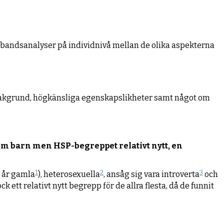
bandsanalyser på individnivå mellan de olika aspekterna
 bakgrund, högkänsliga egenskapslikheter samt något om
m barn men HSP-begreppet relativt nytt, en
1
2
3
 år gamla
), heterosexuella
, ansåg sig vara introverta
och
k ett relativt nytt begrepp för de allra flesta, då de funnit