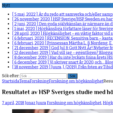
Nytt
[ 5 maj, 2022 ]
Är du redo att samverka och/eller sam
[ 26 november, 2020 ]
HSP Sverige/HSP Sweden.eu har
[ 2 juni, 2020 ]
Den goda självkänslan är närmare än d
[ 1 maj, 2020 ]
Högkänsliga författare läser för Sverig
[ 28 april, 2020 ]
Högkänslighet – en viktig faktor vi
[ 6 februari, 2020 ]
RECENSION. Sensitiva barn – kasta
[ 6 februari, 2020 ]
Prinsessan Märtha L. & Nordeng, E. 
[ 21 december, 2019 ]
God Jul & Gott Nytt År!
Nyheter f
[ 12 december, 2019 ]
Vad vill jag – egentligen?
Bloggat
[ 8 december, 2019 ]
Har du inte lyckats finna årets H
[ 6 december, 2019 ]
Vi skriver snart år 2020, och…
Blog
[ 18 november, 2019 ]
Juura, J. (2019). Från foten av Tib
Sök efter:
Startsida
Tema
Forskning
Forskning om högkänslighet
Resu
Resultatet av HSP Sveriges studie med h
7 april, 2018
Jonaz Juura
Forskning om högkänslighet
,
Högk