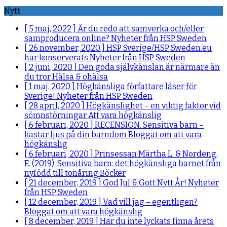
Nytt
[ 5 maj, 2022 ]
Är du redo att samverka och/eller
samproducera online?
Nyheter från HSP Sweden
[ 26 november, 2020 ]
HSP Sverige/HSP Sweden.eu
har konserverats
Nyheter från HSP Sweden
[ 2 juni, 2020 ]
Den goda självkänslan är närmare än
du tror
Hälsa & ohälsa
[ 1 maj, 2020 ]
Högkänsliga författare läser för
Sverige!
Nyheter från HSP Sweden
[ 28 april, 2020 ]
Högkänslighet – en viktig faktor vid
sömnstörningar
Att vara högkänslig
[ 6 februari, 2020 ]
RECENSION. Sensitiva barn –
kastar ljus på din barndom
Bloggat om att vara
högkänslig
[ 6 februari, 2020 ]
Prinsessan Märtha L. & Nordeng,
E. (2019). Sensitiva barn: det högkänsliga barnet från
nyfödd till tonåring
Böcker
[ 21 december, 2019 ]
God Jul & Gott Nytt År!
Nyheter
från HSP Sweden
[ 12 december, 2019 ]
Vad vill jag – egentligen?
Bloggat om att vara högkänslig
[ 8 december, 2019 ]
Har du inte lyckats finna årets