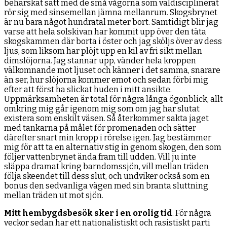
behärskat sätt med de små vågorna som väldisciplinerat
rör sig med sinsemellan jämna mellanrum. Skogsbrynet
är nu bara något hundratal meter bort. Samtidigt blir jag
varse att hela solskivan har kommit upp över den täta
skogskammen där borta i öster och jag sköljs över av dess
ljus, som liksom har plöjt upp en kil av fri sikt mellan
dimslöjorna. Jag stannar upp, vänder hela kroppen
välkomnande mot ljuset och känner i det samma, snarare
än ser, hur slöjorna kommer emot och sedan förbi mig
efter att först ha slickat huden i mitt ansikte.
Uppmärksamheten är total för några långa ögonblick, allt
omkring mig går igenom mig som om jag har slutat
existera som enskilt väsen. Så återkommer sakta jaget
med tankarna på målet för promenaden och sätter
därefter snart min kropp i rörelse igen. Jag bestämmer
mig för att ta en alternativ stig in genom skogen, den som
följer vattenbrynet ända fram till udden. Vill ju inte
släppa dramat kring barndomssjön, vill mellan träden
följa skeendet till dess slut, och undviker också som en
bonus den sedvanliga vägen med sin branta sluttning
mellan träden ut mot sjön.
Mitt hembygdsbesök sker i en orolig tid
. För några
veckor sedan har ett nationalistiskt och rasistiskt parti