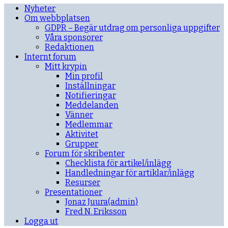
Nyheter
Om webbplatsen
GDPR – Begär utdrag om personliga uppgifter
Våra sponsorer
Redaktionen
Internt forum
Mitt krypin
Min profil
Inställningar
Notifieringar
Meddelanden
Vänner
Medlemmar
Aktivitet
Grupper
Forum för skribenter
Checklista för artikel/inlägg
Handledningar för artiklar/inlägg
Resurser
Presentationer
Jonaz Juura(admin)
Fred N. Eriksson
Logga ut