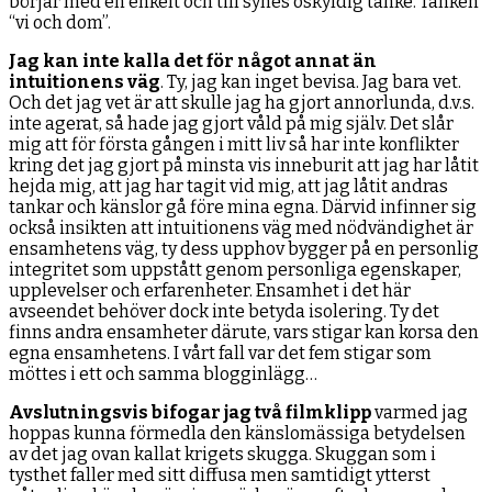
börjar med en enkelt och till synes oskyldig tanke. Tanken
“vi och dom”.
Jag kan inte kalla det för något annat än
intuitionens väg
. Ty, jag kan inget bevisa. Jag bara vet.
Och det jag vet är att skulle jag ha gjort annorlunda, d.v.s.
inte agerat, så hade jag gjort våld på mig själv. Det slår
mig att för första gången i mitt liv så har inte konflikter
kring det jag gjort på minsta vis inneburit att jag har låtit
hejda mig, att jag har tagit vid mig, att jag låtit andras
tankar och känslor gå före mina egna. Därvid infinner sig
också insikten att intuitionens väg med nödvändighet är
ensamhetens väg, ty dess upphov bygger på en personlig
integritet som uppstått genom personliga egenskaper,
upplevelser och erfarenheter. Ensamhet i det här
avseendet behöver dock inte betyda isolering. Ty det
finns andra ensamheter därute, vars stigar kan korsa den
egna ensamhetens. I vårt fall var det fem stigar som
möttes i ett och samma blogginlägg…
Avslutningsvis bifogar jag två filmklipp
varmed jag
hoppas kunna förmedla den känslomässiga betydelsen
av det jag ovan kallat krigets skugga. Skuggan som i
tysthet faller med sitt diffusa men samtidigt ytterst