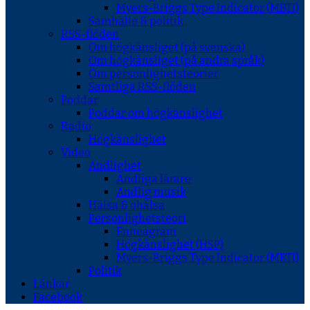
Myers-Briggs Type Indicator (MBTI)
Samhälle & politik
RSS-flöden
Om högkänsliget (på svenska)
Om högkänsliget (på andra språk)
Om personlighetsteorier
Samtliga RSS-flöden
Poddar
Poddar om högkänslighet
Radio
Högkänslighet
Video
Andlighet
Andliga lärare
Andlig musik
Hälsa & ohälsa
Personlighetsteori
Enneagram
Högkänslighet (HSP)
Myers-Briggs Type Indicator (MBTI)
Politik
Länkar
Facebook