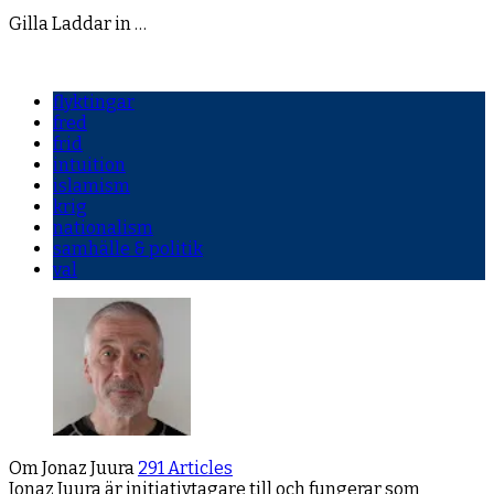
Gilla
Laddar in …
flyktingar
fred
frid
intuition
islamism
krig
nationalism
samhälle & politik
val
Om Jonaz Juura
291 Articles
Jonaz Juura är initiativtagare till och fungerar som