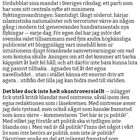
fördubblat sina mandat i Sveriges riksdag, ett parti som
har som sitt centrala syfte att minimera
flyktinginvandringen. Samtidigt, långt söderut, härjar
islamistiska nationalister och terrorister värre än någon
gång i modern tid, genererandes hundratusentals nya
flykingar — varje dag. För egen del har jag inför det
svenska valet tillsammans med fyra andra högkänsliga
publicerat ett blogginlägg vars innehåll kom ur
intuitionens djupt förankrade samvetsvarningar om vad
som komma skulle. Aningen om att det kommer att barka
käpprätt åt helt fel håll, och att därför inte bara kunna luta
sig passivt tillbaka… ägnades tid åt det egna
navelluddet… utan i stället känna ett enormt driv att
agera… utifrån det lilla jag kan bidra med till världen.
Det blev dock inte helt okontroversiellt
— inlägget
fick utstå kritik blandat med ointresse, såväl inom den
egna redaktionen som i läsekretsen. Med ointresse avser
jag dels tystnad, men också något som kanske framstod
som ännu värre – kommentaren “Det här är ju politik!”.
Med vilket jag förstår att politik ska vi tydligen inte
blanda oss i. Men vad
är
då politik? Finns det något i vårt
liv som
inte
berörs av politik, som inte
är
politik?
Därutöver ansåg en del att inlägget framstod som