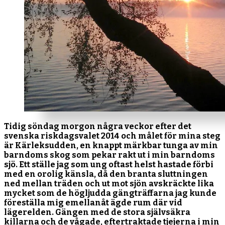
Tidig söndag morgon några veckor efter det
svenska riskdagsvalet 2014 och målet för mina steg
är Kärleksudden, en knappt märkbar tunga av min
barndoms skog som pekar rakt ut i min barndoms
sjö. Ett ställe jag som ung oftast helst hastade förbi
med en orolig känsla, då den branta sluttningen
ned mellan träden och ut mot sjön avskräckte lika
mycket som de högljudda gängträffarna jag kunde
föreställa mig emellanåt ägde rum där vid
lägerelden. Gängen med de stora självsäkra
killarna och de vågade, eftertraktade tjejerna i min