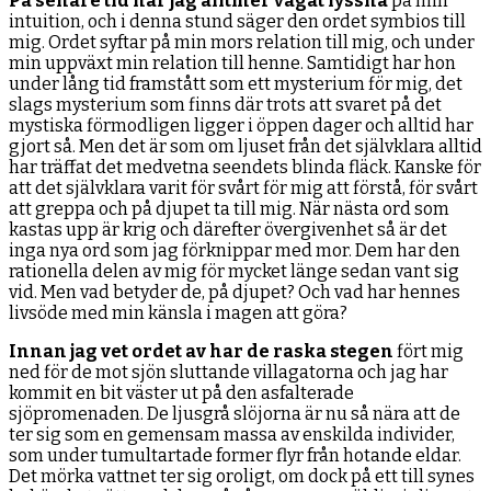
På senare tid har jag alltmer vågat lyssna
på min
intuition, och i denna stund säger den ordet symbios till
mig. Ordet syftar på min mors relation till mig, och under
min uppväxt min relation till henne. Samtidigt har hon
under lång tid framstått som ett mysterium för mig, det
slags mysterium som finns där trots att svaret på det
mystiska förmodligen ligger i öppen dager och alltid har
gjort så. Men det är som om ljuset från det självklara alltid
har träffat det medvetna seendets blinda fläck. Kanske för
att det självklara varit för svårt för mig att förstå, för svårt
att greppa och på djupet ta till mig. När nästa ord som
kastas upp är krig och därefter övergivenhet så är det
inga nya ord som jag förknippar med mor. Dem har den
rationella delen av mig för mycket länge sedan vant sig
vid. Men vad betyder de, på djupet? Och vad har hennes
livsöde med min känsla i magen att göra?
Innan jag vet ordet av har de raska stegen
fört mig
ned för de mot sjön sluttande villagatorna och jag har
kommit en bit väster ut på den asfalterade
sjöpromenaden. De ljusgrå slöjorna är nu så nära att de
ter sig som en gemensam massa av enskilda individer,
som under tumultartade former flyr från hotande eldar.
Det mörka vattnet ter sig oroligt, om dock på ett till synes