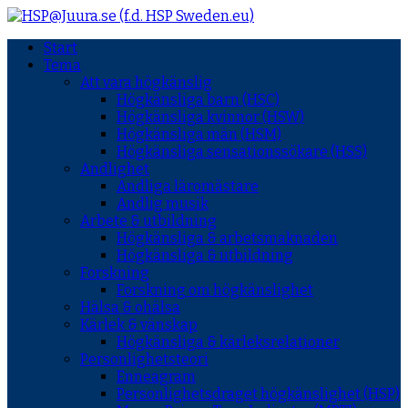
Start
Tema
Att vara högkänslig
Högkänsliga barn (HSC)
Högkänsliga kvinnor (HSW)
Högkänsliga män (HSM)
Högkänsliga sensationssökare (HSS)
Andlighet
Andliga läromästare
Andlig musik
Arbete & utbildning
Högkänsliga & arbetsmaknaden
Högkänsliga & utbildning
Forskning
Forskning om högkänslighet
Hälsa & ohälsa
Kärlek & vänskap
Högkänsliga & kärleksrelationer
Personlighetsteori
Enneagram
Personlighetsdraget högkänslighet (HSP)