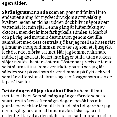
egen ålder.
Skränigt utmanande scener
, genomdränkta i inte
endast en aning för mycket dryckjom av tvivelaktig
kvalitet. Sedan en tid har udden dock blivit något av ett
vattenhål för min själ. Denna gång är luften fuktig av
oktober, men det är inte farligt kallt. Himlen är klarblå
och på väg ned mot min destination genom det lilla
samhället med dess centrala sjö har jag mellan husen fått
glimtar av morgondimman, som ter sig som ett ljusgrått
lock över det mörka vattnet. När jag kommer närmare
märker jag dock att locket inte ligger stilla, utan att dess
slöjor rastlöst hastar västerut. I öster har precis de första
solstrålarna tittat fram över trädtopparna och jag får
således svar på vad som driver dimman på flykt och vad
som får vattenytan att krusa sig i små vågor som även de
löper åt väster.
Det är dagen då jag ska åka tillbaka
hem till mitt,
trettio mil bort. Som så många gånger förr de senaste
snart trettio åren, efter några dagars besök hos min
gamla mor och far. Men till skillnad från tidigare har jag
denna gång bestämt att innan avfärd ska jag ta ett
ordentligt farväl av den plats jag har satt upp som mål för