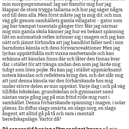
min morgonpromenad. Jag ser framför mig hur jag
klappar de stora trygga tallarna och hur jag säger några
ord till dem alla. Men först måste jag ta mig dit, och min
väg går genom samhällets gamla villagator – gator som
jag har trampat tusentals gånger förr. När jag närmar
mig min gamla skola känner jag hur en bekant spänning
likt en automatisk reflex infinner sig i magen och jag kan
nätt och jämnt förhindra att jag handlöst faller ned i min
barndoms känsla och dess försvarsreaktioner. Men jag
lyckas upprätthålla mitt vuxna medvetande och kan
erkänna att känslan finns där och låter den finnas kvar
där, i stället för att tränga undan den som jag lärde mig
tidigt som liten pojke. Nu kan jag i stället uppmärksamt
notera känslan och reflektera kring den, och det slår mig
att just denna känsla var den förhärskande hos mig
under större delen av min uppväxt. Varje dag i och på väg
till/från lekskolan, grundskolan och gymnasiet samt
nästan varje gång jag på min fritid röde mig runt i
samhället. Denna förhärskande spänning i magen, i solar
plexus. En diffus slags smärta, en slags sorg, en slags
ångest, att alltid gå på tå och vara i mentalt
beredskapsläge. Varför då?