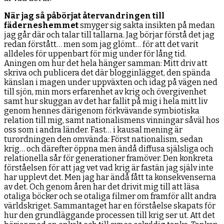
När jag så påbörjat återvandringen till
fäderneshemmet
smyger sig sakta insikten på medan
jag går där och talar till tallarna. Jag börjar förstå det jag
redan förstått… men som jag glömt… för att det varit
alldeles för uppenbart för mig under för lång tid.
Aningen om hur det hela hänger samman: Mitt driv att
skriva och publicera det där blogginlägget, den spända
känslan i magen under uppväxten och idag på vägen ned
till sjön, min mors erfarenhet av krig och övergivenhet
samt hur skuggan av det har fallit på mig i hela mitt liv
genom hennes därigenom förkvävande symbiotiska
relation till mig, samt nationalismens vinningar såväl hos
oss som i andra länder. Fast… i kausal mening är
turordningen den omvända: Först nationalism, sedan
krig… och därefter öppna men ändå diffusa själsliga och
relationella sår för generationer framöver. Den konkreta
förståelsen för att jag vet vad krig är fastän jag själv inte
har upplevt det. Men jag har ändå fått ta konsekvenserna
av det. Och genom åren har det drivit mig till att läsa
otaliga böcker och se otaliga filmer om framför allt andra
världskriget. Sammantaget har en förståelse skapats för
hur den grundläggande processen till krig ser ut. Att det