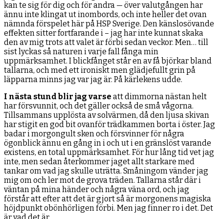
kan te sig för dig och för andra — över valutgången har
ännu inte klingat ut inombords, och inte heller det ovan
nämnda förspelet här på HSP Sverige. Den känslosövande
effekten sitter fortfarande i – jag har inte kunnat skaka
den av mig trots att valet är förbi sedan veckor. Men… till
sist lyckas så naturen i varje fall fånga min
uppmärksamhet. I blickfånget står en av få björkar bland
tallarna, och med ett ironiskt men glädjefullt grin på
läpparna minns jag var jag är. På kärlekens udde.
I nästa stund blir jag varse
att dimmorna nästan helt
har försvunnit, och det gäller också de små vågorna.
Tillsammans upplösta av solvärmen, då den ljusa skivan
har stigit en god bit ovanför trädkammen borta i öster. Jag
badar i morgongult sken och försvinner för några
ögonblick ännu en gång in i och ut i en gränslöst varande
existens, en total uppmärksamhet. För hur lång tid vet jag
inte, men sedan återkommer jaget allt starkare med
tankar om vad jag skulle uträtta. Småningom vänder jag
mig om och ler mot de grova träden. Tallarna står där i
väntan på mina händer och några väna ord, och jag
förstår att efter att det är gjort så är morgonens magiska
höjdpunkt obönhörligen förbi. Men jag finner ro i det. Det
är vad det är.