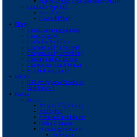
Myers-Briggs Type Indicator (MBTI)
Samhälle & politik
Basinkomst
Downshifting
Blogg
Om att vara högkänslig
Om andlighet
Om hälsa & ohälsa
Om personlighetsteori
Om personlig utveckling
Om samhälle & politik
Om böcker, film & teater
Kreativt skapande
Forum
HSP-grupper @Facebook
Vårt forum 1
Media
Böcker
Att vara högkänslig
Andlighet
Arbete & utbildning
Hälsa & ohälsa
Personlighetsteori
Enneagram