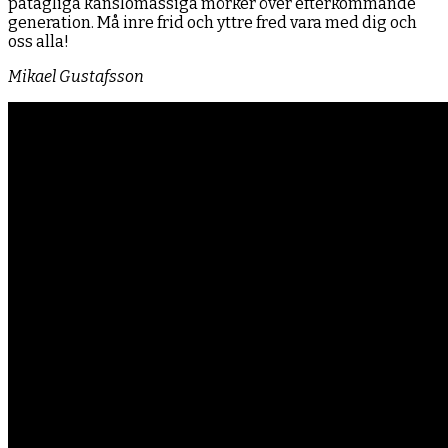
påtagliga känslomässiga mörker över efterkommande
generation. Må inre frid och yttre fred vara med dig och
oss alla!
Mikael Gustafsson