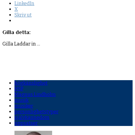
LinkedIn
X
Skriv ut
Gilla detta:
Gilla
Laddar in …
högkänslighet
HSP
Magnus Lindholm
musik
musiker
personlighetstyper
självkännedom
uppsatser