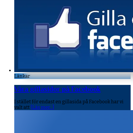
Länkar
Våra gillasidor på Facebook
I stället för endast en gillasida på Facebook har vi
valt att
[Läs mer...]