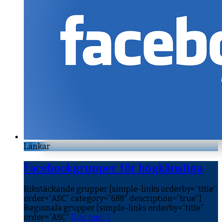
Länkar
Facebookgrupper för högkänsliga
Rikstäckande grupper [simple-links orderby=”title”
order=”ASC” category=”688″ description=”true”]
Regionala grupper [simple-links orderby=”title”
order=”ASC”
[Läs mer...]