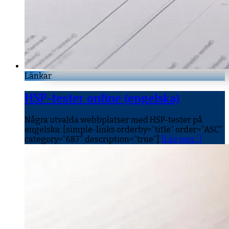
Länkar
HSP-tester online (engelska)
Några utvalda webbplatser med HSP-tester på
engelska: [simple-links orderby=”title” order=”ASC”
category=”687″ description=”true”]
[Läs mer...]