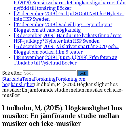
E. (2019). Sensitiva barn: det högkänsliga barnet från
nyfödd till tonåring
Böcker
[ 21 december, 2019 ]
God Jul & Gott Nytt År!
Nyheter
från HSP Sweden
[ 12 december, 2019 ]
Vad vill jag – egentligen?
Bloggat om att vara högkänslig
[ 8 december, 2019 ]
Har du inte lyckats finna årets
HSP-julklapp?
Nyheter från HSP Sweden
[ 6 december, 2019 ]
Vi skriver snart år 2020, och…
Bloggat om böcker, film & teater
[ 18 november, 2019 ]
Juura, J. (2019). Från foten av
Tibidabo till Vyšehrad
Böcker
Sök efter:
Startsida
Tema
Forskning
Forskning om
högkänslighet
Lindholm, M. (2015). Högkänslighet hos
musiker: En jämförande studie mellan musiker och icke-
musiker
Lindholm, M. (2015). Högkänslighet hos
musiker: En jämförande studie mellan
musiker och icke-musiker