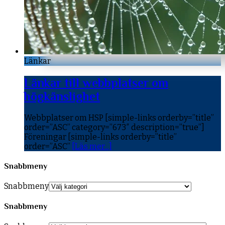
Länkar
Länkar till webbplatser om
högkänslighet
Webbplatser om HSP [simple-links orderby=”title”
order=”ASC” category=”673″ description=”true”]
Föreningar [simple-links orderby=”title”
order=”ASC”
[Läs mer...]
Snabbmeny
Snabbmeny
Snabbmeny