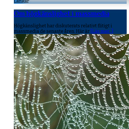
Länkar
Om högkänslighet i massmedia
Högkänslighet har diskuterats relativt flitigt i
massmedia de senaste åren. Här är
[Läs mer...]