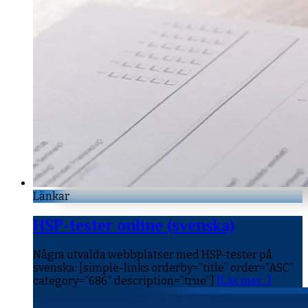
Länkar
HSP-tester online (svenska)
Några utvalda webbplatser med HSP-tester på
svenska: [simple-links orderby=”title” order=”ASC”
category=”686″ description=”true”]
[Läs mer...]