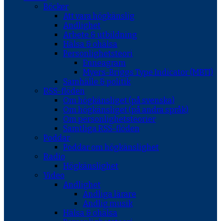
Böcker
Att vara högkänslig
Andlighet
Arbete & utbildning
Hälsa & ohälsa
Personlighetsteori
Enneagram
Myers-Briggs Type Indicator (MBTI)
Samhälle & politik
RSS-flöden
Om högkänsliget (på svenska)
Om högkänsliget (på andra språk)
Om personlighetsteorier
Samtliga RSS-flöden
Poddar
Poddar om högkänslighet
Radio
Högkänslighet
Video
Andlighet
Andliga lärare
Andlig musik
Hälsa & ohälsa