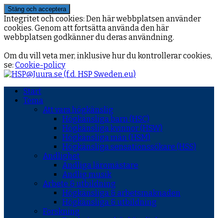
Integritet och cookies: Den här webbplatsen använder
cookies. Genom att fortsätta använda den här
webbplatsen godkänner du deras användning.
Om du vill veta mer, inklusive hur du kontrollerar cookies,
se:
Cookie-policy
Start
Tema
Att vara högkänslig
Högkänsliga barn (HSC)
Högkänsliga kvinnor (HSW)
Högkänsliga män (HSM)
Högkänsliga sensationssökare (HSS)
Andlighet
Andliga läromästare
Andlig musik
Arbete & utbildning
Högkänsliga & arbetsmaknaden
Högkänsliga & utbildning
Forskning