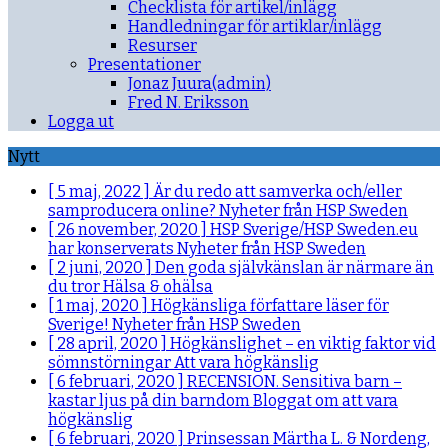
Checklista för artikel/inlägg
Handledningar för artiklar/inlägg
Resurser
Presentationer
Jonaz Juura(admin)
Fred N. Eriksson
Logga ut
Nytt
[ 5 maj, 2022 ]
Är du redo att samverka och/eller
samproducera online?
Nyheter från HSP Sweden
[ 26 november, 2020 ]
HSP Sverige/HSP Sweden.eu
har konserverats
Nyheter från HSP Sweden
[ 2 juni, 2020 ]
Den goda självkänslan är närmare än
du tror
Hälsa & ohälsa
[ 1 maj, 2020 ]
Högkänsliga författare läser för
Sverige!
Nyheter från HSP Sweden
[ 28 april, 2020 ]
Högkänslighet – en viktig faktor vid
sömnstörningar
Att vara högkänslig
[ 6 februari, 2020 ]
RECENSION. Sensitiva barn –
kastar ljus på din barndom
Bloggat om att vara
högkänslig
[ 6 februari, 2020 ]
Prinsessan Märtha L. & Nordeng,