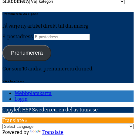
Snabbmeny
Prenumerera via e-post
Få varje ny artikel direkt till din inkorg.
E-postadress
Prenumerera
Gör som 10 andra, prenumerera du med.
Våra besökare
Webbplatskarta
Login
Copyleft HSP Sweden.eu, en del av
Juura.se
Translate »
Powered by
Translate