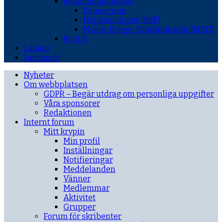
Personlighetsteori
Enneagram
Högkänslighet (HSP)
Myers-Briggs Type Indicator (MBTI)
Politik
Länkar
Facebook
Nyheter
Om webbplatsen
GDPR – Begär utdrag om personliga uppgifter
Våra sponsorer
Redaktionen
Internt forum
Mitt krypin
Min profil
Inställningar
Notifieringar
Meddelanden
Vänner
Medlemmar
Aktivitet
Grupper
Forum för skribenter