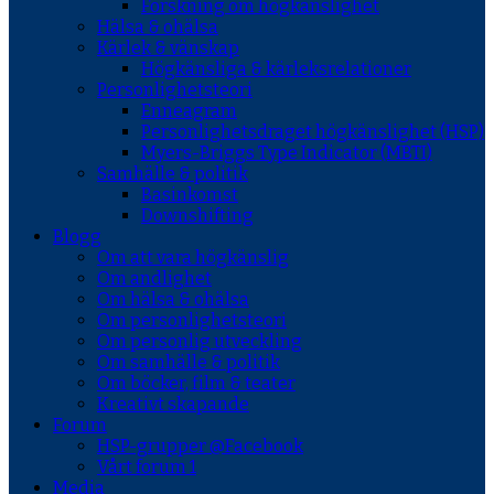
Forskning om högkänslighet
Hälsa & ohälsa
Kärlek & vänskap
Högkänsliga & kärleksrelationer
Personlighetsteori
Enneagram
Personlighetsdraget högkänslighet (HSP)
Myers-Briggs Type Indicator (MBTI)
Samhälle & politik
Basinkomst
Downshifting
Blogg
Om att vara högkänslig
Om andlighet
Om hälsa & ohälsa
Om personlighetsteori
Om personlig utveckling
Om samhälle & politik
Om böcker, film & teater
Kreativt skapande
Forum
HSP-grupper @Facebook
Vårt forum 1
Media